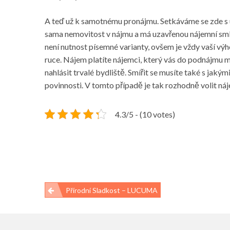
A teď už k samotnému pronájmu. Setkáváme se zde s ú
sama nemovitost v nájmu a má uzavřenou nájemní smlo
není nutnost písemné varianty, ovšem je vždy vaší výh
ruce. Nájem platíte nájemci, který vás do podnájmu mů
nahlásit trvalé bydliště. Smířit se musíte také s jaký
povinnosti. V tomto případě je tak rozhodně volit náj
4.3/5 - (10 votes)
Navigace
Přírodní Sladkost – LUCUMA
pro
příspěvek