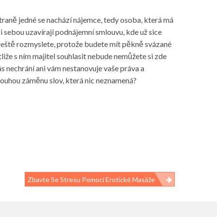
traně jedné se nachází nájemce, tedy osoba, která má
 sebou uzavírají podnájemní smlouvu, kde už sice
ji ještě rozmyslete, protože budete mít pěkně svázané
tliže s ním majitel souhlasit nebude nemůžete si zde
vás nechrání ani vám nestanovuje vaše práva a
o pouhou záměnu slov, která nic neznamená?
Zbavte Se Stresu Pomocí Erotické Masáže