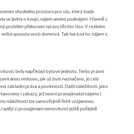
nalezením vhodného prostoru pro vás, který bude
zda se jedná o koupi, nájem anebo podnájem. Hlavně s
dný problém přehození výrazu těchto slov. V reálném
e velká spousta osob domnívá. Tak hurá na to: nájem x
itosti, tedy například bytové jednoty. Tento právní
zavíranou smlouvu, jak už bylo naznačeno, je celý
 základní práva a povinnosti. Další náležitosti, jako
stanoveny i zákazy, jež nesmí pronajímatel nájemci
yto náležitosti lze samozřejmě řešit vzájemnou
 raději si pronajímání nemovitosti ještě pořádně