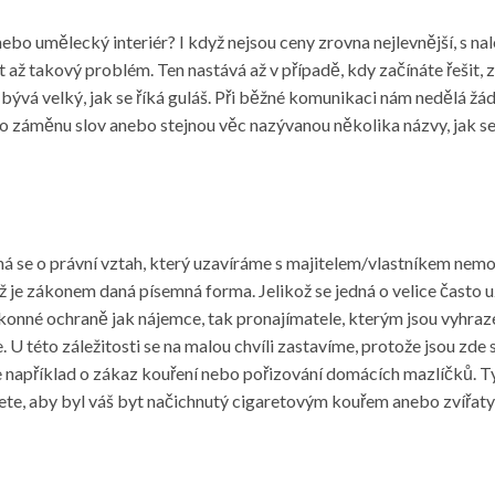
nebo umělecký interiér? I když nejsou ceny zrovna nejlevnější, s 
ž takový problém. Ten nastává až v případě, kdy začínáte řešit, 
bývá velký, jak se říká guláš. Při běžné komunikaci nám nedělá žá
n o záměnu slov anebo stejnou věc nazývanou několika názvy, jak s
á se o právní vztah, který uzavíráme s majitelem/vlastníkem nemov
 je zákonem daná písemná forma. Jelikož se jedná o velice často u
nné ochraně jak nájemce, tak pronajímatele, kterým jsou vyhrazená
U této záležitosti se na malou chvíli zastavíme, protože jsou zde 
Jde například o zákaz kouření nebo pořizování domácích mazlíčků. T
cete, aby byl váš byt načichnutý cigaretovým kouřem anebo zvířaty,