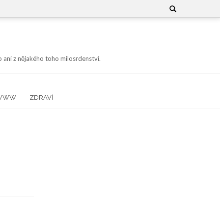
Search
for:
 ani z nějakého toho milosrdenství.
WWW
ZDRAVÍ