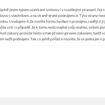
plně jiným typem uzavírané smlouvy i s rozdílnými stranami. Na s
uvu s vlastníkem, a na straně druhé podnájemce. Tyto strany mezi
odou. Uvažujete-li, že zvolíte formu bydlení v pronájmu, raději si 
že vzít i v případě, že k tomu nedá majitel svůj souhlas, ovšem jes
mikoli zákazy, protože tento vztah již není upraven zákonem, tudíž 
em nežli podnájem. Tak co ještě pořád si myslíte, že se jedná jen 