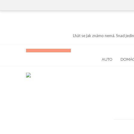
Skip
to
content
Lhát se jak známo nemá. Snad jedin
AUTO
DOMÁ