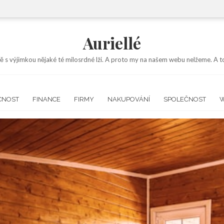
Auriellé
ě s výjimkou nějaké té milosrdné lži. A proto my na našem webu nelžeme. A to
CNOST
FINANCE
FIRMY
NAKUPOVÁNÍ
SPOLEČNOST