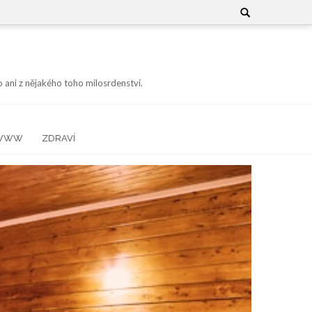
Search
for:
 ani z nějakého toho milosrdenství.
WWW
ZDRAVÍ