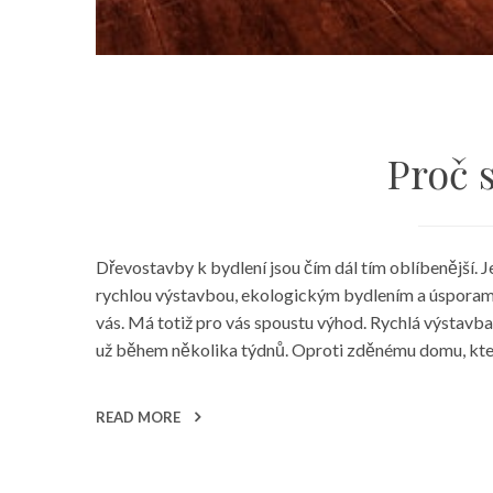
Proč 
Dřevostavby k bydlení jsou čím dál tím oblíbenější. Je
rychlou výstavbou, ekologickým bydlením a úsporam
vás. Má totiž pro vás spoustu výhod. Rychlá výstavba
už během několika týdnů. Oproti zděnému domu, který 
READ MORE