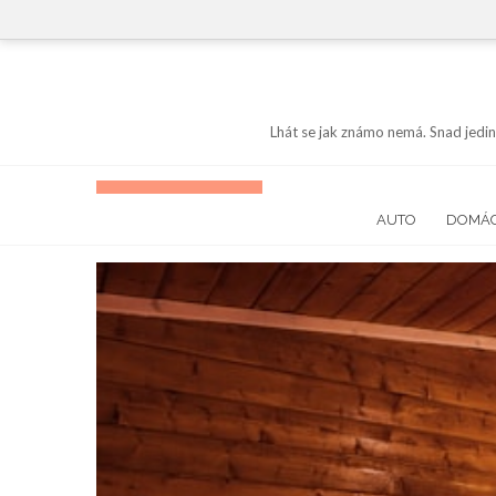
Skip
to
content
Lhát se jak známo nemá. Snad jedin
AUTO
DOMÁ