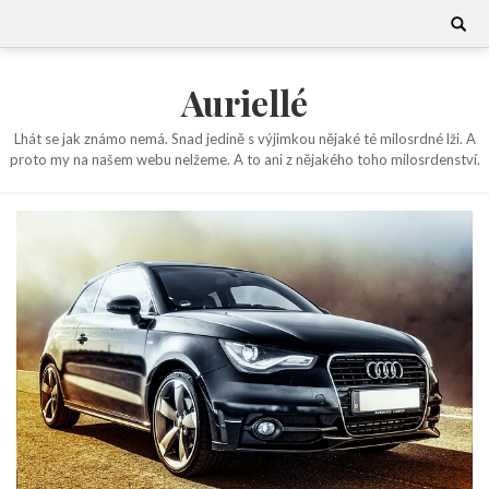
Skip
Search
for:
to
content
Auriellé
Lhát se jak známo nemá. Snad jedině s výjimkou nějaké té milosrdné lži. A
proto my na našem webu nelžeme. A to ani z nějakého toho milosrdenství.