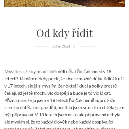
Od kdy řídit
30. 8. 2024
Myslíte si, že by mladí lidé měli dělat řidičák ihned v 18
letech? Já mám někdy pocit, že sice je možné dělat řidičák už i
v 17 letech, ale já si myslím, že někteří kluci a holky prostě
čekají, až ještě trochu víc dospějí a bude je to víc lákat.
Přiznám se, že já jsem v 18 letech řidičák neměla, protože
jsem ho chtěla mít později, necítila jsem se na to a chtěla jsem
být připravená. V 18 letech jsem na to ale připravená nebyla,
ale myslím si, že to každý člověk nebo každý dospívající
pozná na sobě. Záleží také na tom, jak to cítíte, a všechno