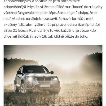
zodpovědnějším, a na silnicích je to potom také
odpovědnější. Myslím si, že mladí lidé musí hodně dozrát, aby
všechno fungovalo mnohem lépe. Samozřejmě chápu, že se
nedá všechno na silnicích zastavit, že havárku může mít i
zkušený řidič, ale myslím si, že připravenost na řízení přichází
až po 21 letech. Rozhodně je to věc každého, protože kdo
chce mít řidičák ihned v 18, tak klidně běžte do toho.