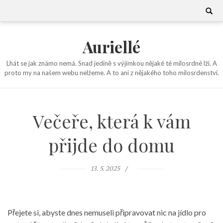
Skip
Search
for:
to
content
Auriellé
Lhát se jak známo nemá. Snad jedině s výjimkou nějaké té milosrdné lži. A
proto my na našem webu nelžeme. A to ani z nějakého toho milosrdenství.
Večeře, která k vám
přijde do domu
13. 5. 2025
Přejete si, abyste dnes nemuseli připravovat nic na jídlo pro