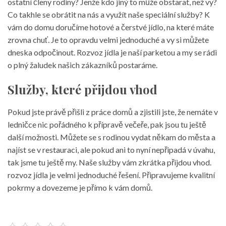
ostatní členy rodiny? Jenže kdo jiný to může obstarat, než vy?
Co takhle se obrátit na nás a využít naše speciální služby? K
vám do domu doručíme hotové a čerstvé jídlo, na které máte
zrovna chuť. Je to opravdu velmi jednoduché a vy si můžete
dneska odpočinout. Rozvoz jídla je naší parketou a my se rádi
o plný žaludek našich zákazníků postaráme.
Služby, které přijdou vhod
Pokud jste právě přišli z práce domů a zjistili jste, že nemáte v
ledničce nic pořádného k přípravě večeře, pak jsou tu ještě
další možnosti. Můžete se s rodinou vydat někam do města a
najíst se v restauraci, ale pokud ani to nyní nepřipadá v úvahu,
tak jsme tu ještě my. Naše služby vám zkrátka přijdou vhod.
rozvoz jídla
je velmi jednoduché řešení. Připravujeme kvalitní
pokrmy a dovezeme je přímo k vám domů.