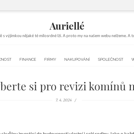
Auriellé
ě s výjimkou nějaké té milosrdné lži. A proto my na našem webu nelžeme. A to
CNOST
FINANCE
FIRMY
NAKUPOVÁNÍ
SPOLEČNOST
berte si pro revizi komínů 
7. 4. 2024
ě skvělou investicí do budoucnosti vlastní i celé rodiny. Jako o každ