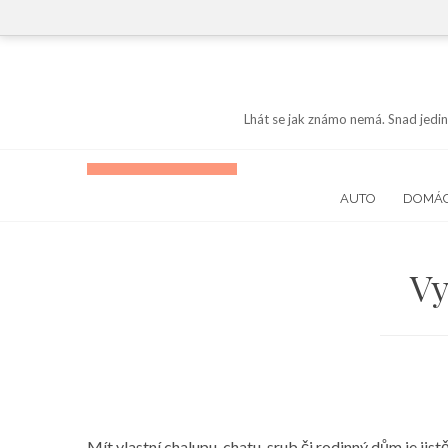
Skip
to
content
Lhát se jak známo nemá. Snad jedin
AUTO
DOMÁ
Vy
Mít vlastní chalupu, chatu, srub či rodinný dům je jist