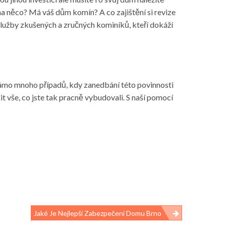
 na něco? Má váš dům komín? A co zajištění si
revize
 služby zkušených a zručných kominíků, kteří dokáží
známo mnoho případů, kdy zanedbání této povinnosti
čit vše, co jste tak pracně vybudovali. S naší pomocí
Jaké Je Nejlepší Zabezpečení Domu Brno