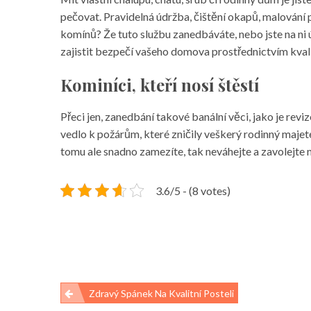
pečovat. Pravidelná údržba, čištění okapů, malování 
komínů
? Že tuto službu zanedbáváte, nebo jste na ni
zajistit bezpečí vašeho domova prostřednictvím kvali
Kominíci, kteří nosí štěstí
Přeci jen, zanedbání takové banální věci, jako je r
vedlo k požárům, které zničily veškerý rodinný majetek.
tomu ale snadno zamezíte, tak neváhejte a zavolejte
3.6/5 - (8 votes)
Navigace
Zdravý Spánek Na Kvalitní Posteli