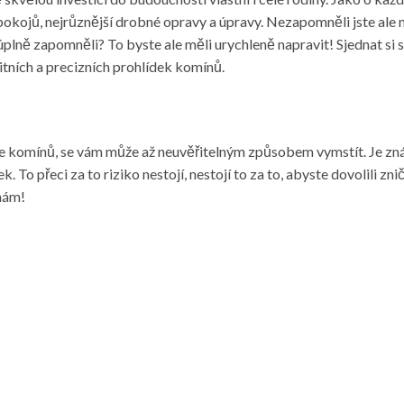
pokojů, nejrůznější drobné opravy a úpravy. Nezapomněli jste ale
 úplně zapomněli? To byste ale měli urychleně napravit! Sjednat si
tních a precizních prohlídek komínů.
evize komínů, se vám může až neuvěřitelným způsobem vymstít. Je 
 To přeci za to riziko nestojí, nestojí to za to, abyste dovolili zni
 nám!