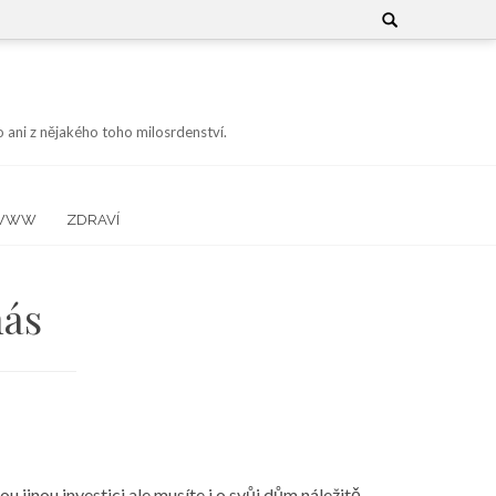
Search
for:
 ani z nějakého toho milosrdenství.
WWW
ZDRAVÍ
nás
ou jinou investici ale musíte i o svůj dům náležitě