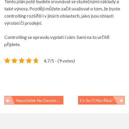
Tento plán poté budete srovnávat se skutečnými náklady a
také výnosy. Později můžete začít uvažovat o tom, že byste
controlling rozšířili i v jiných oblastech, jako jsou oblasti
výrobní či prodejní.
Controlling se opravdu vyplatí i vám. Sami na to určitě
přijdete.
4.7/5 - (9 votes)
Navigace
Nepořádek Na Denním Pořádku. Jak Z Toho Ven?
Co Se O Nás Říká?
pro
příspěvek