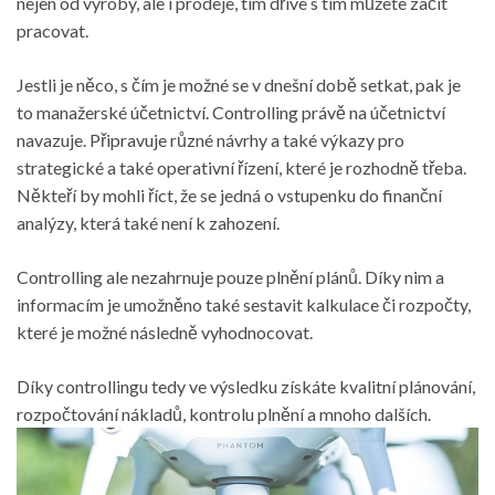
nejen od výroby, ale i prodeje, tím dříve s tím můžete začít
pracovat.
Jestli je něco, s čím je možné se v dnešní době setkat, pak je
to manažerské účetnictví.
Controlling
právě na účetnictví
navazuje. Připravuje různé návrhy a také výkazy pro
strategické a také operativní řízení, které je rozhodně třeba.
Někteří by mohli říct, že se jedná o vstupenku do finanční
analýzy, která také není k zahození.
Controlling ale nezahrnuje pouze plnění plánů. Díky nim a
informacím je umožněno také sestavit kalkulace či rozpočty,
které je možné následně vyhodnocovat.
Díky controllingu tedy ve výsledku získáte kvalitní plánování,
rozpočtování nákladů, kontrolu plnění a mnoho dalších.