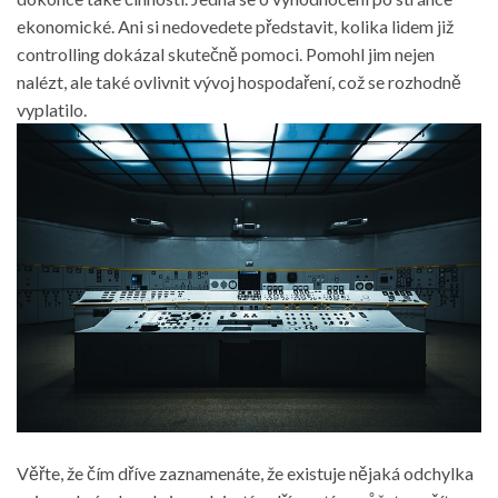
ekonomické. Ani si nedovedete představit, kolika lidem již
controlling dokázal skutečně pomoci. Pomohl jim nejen
nalézt, ale také ovlivnit vývoj hospodaření, což se rozhodně
vyplatilo.
Věřte, že čím dříve zaznamenáte, že existuje nějaká odchylka