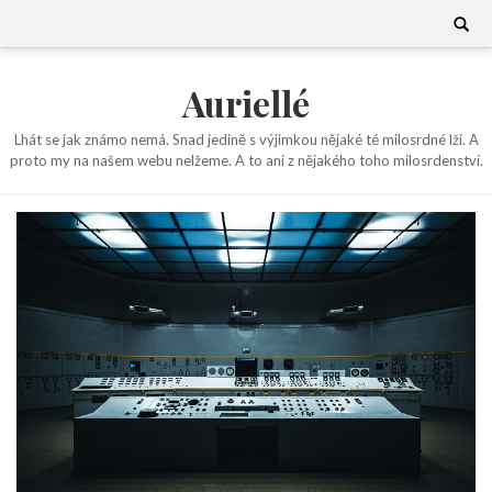
Skip
Search
for:
to
content
Auriellé
Lhát se jak známo nemá. Snad jedině s výjimkou nějaké té milosrdné lži. A
proto my na našem webu nelžeme. A to ani z nějakého toho milosrdenství.