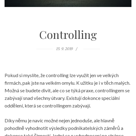
Controlling
15. 9. 2019
Pokud si myslíte, že controlling lze využít jen ve velkých
firmách, pak jste na velkém omylu. K užitku je i v těch malých.
Možná se budete divit, ale co se týká praxe, controllingem se
zabývají snad všechny útvary. Existují dokonce speciální
oddělení, která se controllingem zabývají.
Díky němu je navíc možné nejen jednoduše, ale hlavně
pohodlně vyhodnotit výsledky podnikatelských záměrů a
dokonce také činností. Jedná se o vyhodnocení po stránce