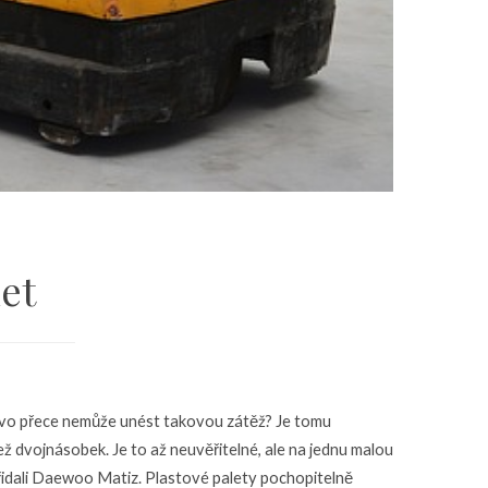
et
řevo přece nemůže unést takovou zátěž? Je tomu
než dvojnásobek. Je to až neuvěřitelné, ale na jednu malou
přidali Daewoo Matiz. Plastové palety pochopitelně