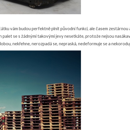
čátku vám budou perfektně plnit původní funkci, ale časem zestárnou 
ých palet se s žádnými takovými jevy nesetkáte, protože nejsou nasáka
ilobou, nekřehne, nerozpadá se, nepraská, nedeformuje se a nekoroduj