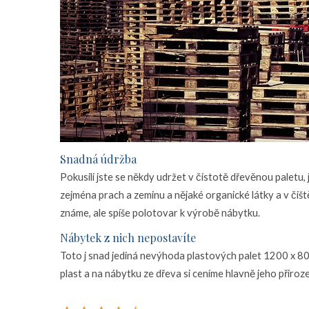
Snadná údržba
Pokusili jste se někdy udržet v čistotě dřevěnou paletu, j
zejména prach a zeminu a nějaké organické látky a v čišt
známe, ale spíše polotovar k výrobě nábytku.
Nábytek z nich nepostavíte
Toto j snad jediná nevýhoda
plastových palet 1200 x 8
plast a na nábytku ze dřeva si ceníme hlavně jeho přiro