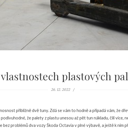
 vlastnostech plastových pal
26. 12. 2022
nosnost přibližně dvě tuny. Zdá se vám to hodně a připadá vám, že d
podivuhodné, že palety z plastu unesou až pět tun nákladu, čili více, 
be bez problémů dva vozy Škoda Octavia v plné výbavě, a ještě k nim 