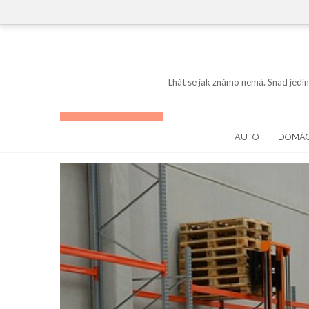
Skip
to
content
Lhát se jak známo nemá. Snad jedin
AUTO
DOMÁ