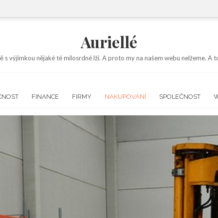
Auriellé
ě s výjimkou nějaké té milosrdné lži. A proto my na našem webu nelžeme. A to
CNOST
FINANCE
FIRMY
NAKUPOVÁNÍ
SPOLEČNOST