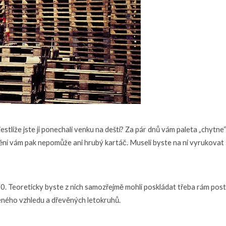
estliže jste ji ponechali venku na dešti? Za pár dnů vám paleta „chytne“
ění vám pak nepomůže ani hrubý kartáč. Museli byste na ni vyrukovat s v
00
. Teoreticky byste z nich samozřejmě mohli poskládat třeba rám postel
zeného vzhledu a dřevěných letokruhů.