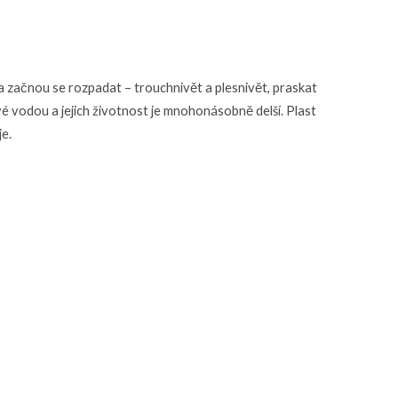
a začnou se rozpadat – trouchnivět a plesnivět, praskat
vé vodou a jejich životnost je mnohonásobně delší. Plast
e.