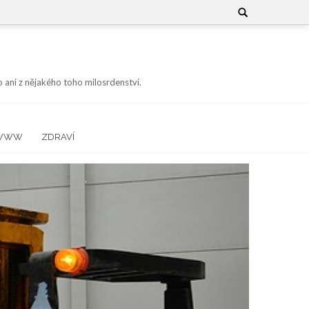
Search
for:
 ani z nějakého toho milosrdenství.
WWW
ZDRAVÍ