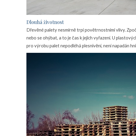
Dlouhá životnost
Dřevěné palety nesmírně trpí povětrnostními vlivy. Zpo
nebo se ohýbat, a to je čas k jejich vyřazení. U plastov
pro výrobu palet nepodléhá plesnivění, není napadán hn