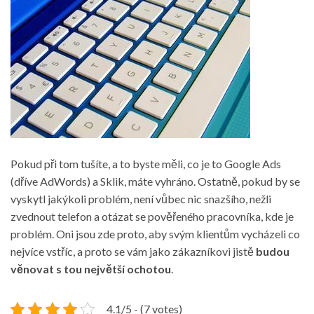
Pokud při tom tušíte, a to byste měli, co je to Google Ads
(dříve AdWords) a Sklik, máte vyhráno. Ostatně, pokud by se
vyskytl jakýkoli problém, není vůbec nic snazšího, nežli
zvednout telefon a otázat se pověřeného pracovníka, kde je
problém. Oni jsou zde proto, aby svým klientům vycházeli co
nejvíce vstříc, a proto se vám jako zákazníkovi jistě
budou
věnovat s tou největší ochotou
.
4.1/5 - (7 votes)