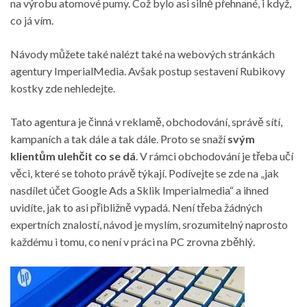
na výrobu atomové pumy. Což bylo asi silně přehnané, i když,
co já vím.
Návody můžete také nalézt také na webových stránkách
agentury ImperialMedia. Avšak postup sestavení Rubikovy
kostky zde nehledejte.
Tato agentura je činná v reklamě, obchodování, správě sítí,
kampaních a tak dále a tak dále. Proto se snaží
svým
klientům ulehčit co se dá
. V rámci obchodování je třeba učí
věci, které se tohoto právě týkají. Podívejte se zde na „jak
nasdílet účet Google Ads a Sklik
Imperialmedia
“ a ihned
uvidíte, jak to asi přibližně vypadá. Není třeba žádných
expertních znalostí, návod je myslím, srozumitelný naprosto
každému i tomu, co není v práci na PC zrovna zběhlý.