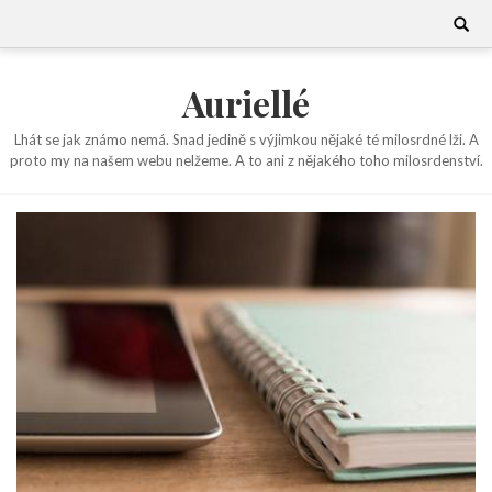
Skip
Search
for:
to
content
Auriellé
Lhát se jak známo nemá. Snad jedině s výjimkou nějaké té milosrdné lži. A
proto my na našem webu nelžeme. A to ani z nějakého toho milosrdenství.