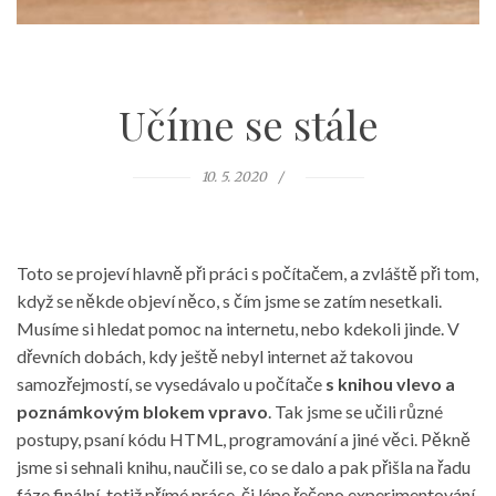
Učíme se stále
10. 5. 2020
Toto se projeví hlavně při práci s počítačem, a zvláště při tom,
když se někde objeví něco, s čím jsme se zatím nesetkali.
Musíme si hledat pomoc na internetu, nebo kdekoli jinde. V
dřevních dobách, kdy ještě nebyl internet až takovou
samozřejmostí, se vysedávalo u počítače
s knihou vlevo a
poznámkovým blokem vpravo
. Tak jsme se učili různé
postupy, psaní kódu HTML, programování a jiné věci. Pěkně
jsme si sehnali knihu, naučili se, co se dalo a pak přišla na řadu
fáze finální, totiž přímé práce, či lépe řečeno experimentování.