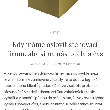
FIRMY
Kdy máme oslovit stěhovací
firmu, aby si na nás udělala čas
18. 6. 2022
0
Comment
Víkendy bývají plné Stěhovací firmy mívají obvykle mezi
prvními termíny zamluvené víkendy. Je to docela logické,
neboť mnoho klientů předpokládá, že v sobotu proběhne
přesun věcí, v neděli stihnou většinu zabalených krabic
vybalit a v pondělí půjdou do práce s tím, že ve zbytku týdne
vybalí zbývající věci, a nebude nutné si kvůli stěhování brát
dovolenou. Někdy bývají zamluvené i pátky, s nimiž se počítá,