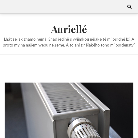
Skip
Search
for:
to
content
Auriellé
Lhát se jak známo nemá. Snad jedině s výjimkou nějaké té milosrdné lži. A
proto my na našem webu nelžeme. A to ani z nějakého toho milosrdenství.