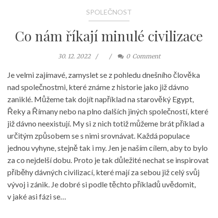
SPOLEČNOST
Co nám říkají minulé civilizace
30. 12. 2022
0
Comment
Je velmi zajímavé, zamyslet se z pohledu dnešního člověka
nad společnostmi, které známe z historie jako již dávno
zaniklé. Můžeme tak dojít například na starověký Egypt,
Řeky a Římany nebo na plno dalších jiných společností, které
již dávno neexistují. My si z nich totiž můžeme brát příklad a
určitým způsobem se s nimi srovnávat. Každá populace
jednou vyhyne, stejně tak i my. Jen je naším cílem, aby to bylo
za co nejdelší dobu. Proto je tak důležité nechat se inspirovat
příběhy dávných civilizací, které mají za sebou již celý svůj
vývoj i zánik. Je dobré si podle těchto příkladů uvědomit,
v jaké asi fázi se…