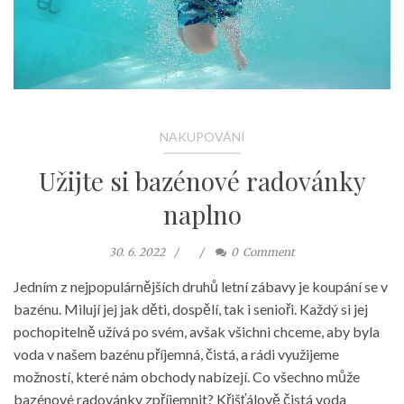
NAKUPOVÁNÍ
Užijte si bazénové radovánky
naplno
30. 6. 2022
0
Comment
Jedním z nejpopulárnějších druhů letní zábavy je koupání se v
bazénu. Milují jej jak děti, dospělí, tak i senioři. Každý si jej
pochopitelně užívá po svém, avšak všichni chceme, aby byla
voda v našem bazénu příjemná, čistá, a rádi využijeme
možností, které nám obchody nabízejí. Co všechno může
bazénové radovánky zpříjemnit? Křišťálově čistá voda