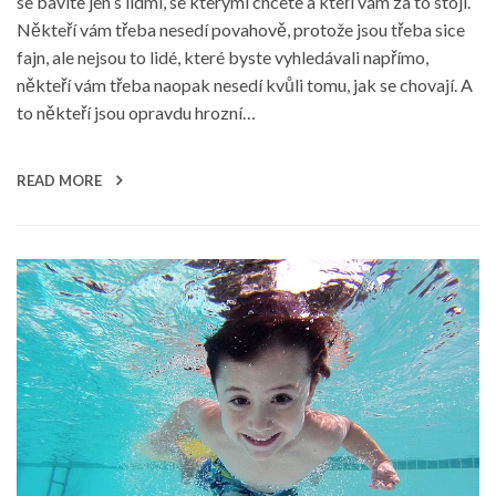
se bavíte jen s lidmi, se kterými chcete a kteří vám za to stojí.
Někteří vám třeba nesedí povahově, protože jsou třeba sice
fajn, ale nejsou to lidé, které byste vyhledávali napřímo,
někteří vám třeba naopak nesedí kvůli tomu, jak se chovají. A
to někteří jsou opravdu hrozní…
READ MORE