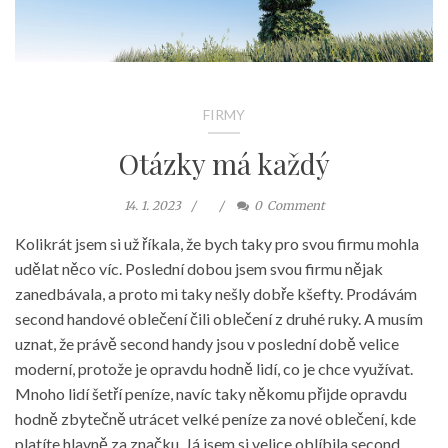
FIRMY
Otázky má každý
14. 1. 2023
0
Comment
Kolikrát jsem si už říkala, že bych taky pro svou firmu mohla
udělat něco víc. Poslední dobou jsem svou firmu nějak
zanedbávala, a proto mi taky nešly dobře kšefty. Prodávám
second handové oblečení čili oblečení z druhé ruky. A musím
uznat, že právě second handy jsou v poslední době velice
moderní, protože je opravdu hodně lidí, co je chce využívat.
Mnoho lidí šetří peníze, navíc taky někomu přijde opravdu
hodně zbytečně utrácet velké peníze za nové oblečení, kde
platíte hlavně za značku. Já jsem si velice oblíbila second