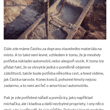
Dále zde máme částku za dopravu stavebního materiálu na
místo. A to také není levné, vzhledem k tomu, že je mnohdy
potřeba nákladní automobil, nebo alespoň vozík. K tomu lze
přidat fakt, že se obvykle jedná o poměrně objemné
záležitosti, takže bude potřeba několika cest, a hned vidíme,
jak částka naroste. Koneckonců, pohonné hmoty nejsou
zadarmo, a to není ani řeč o amortizaci automobilu.
Pak je zde potřebné nářadí a pomůcky, jako například
míchačka, ale i kladiva a další nezbytné propriety. I ony něco
stojí, a to i v případě, že si je půjčíte. Pokud si jej pak necháte