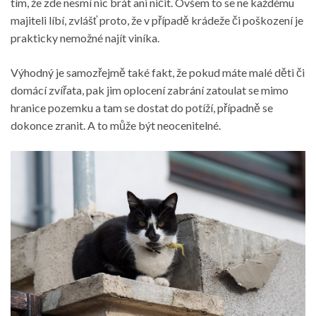
tím, že zde nesmí nic brát ani ničit. Ovšem to se ne každému
majiteli líbí, zvlášť proto, že v případě krádeže či poškození je
prakticky nemožné najít viníka.
Výhodný je samozřejmě také fakt, že pokud máte malé děti či
domácí zvířata, pak jim oplocení zabrání zatoulat se mimo
hranice pozemku a tam se dostat do potíží, případně se
dokonce zranit. A to může být neocenitelné.