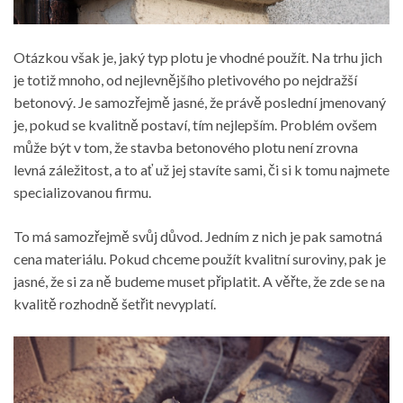
Otázkou však je, jaký typ plotu je vhodné použít. Na trhu jich
je totiž mnoho, od nejlevnějšího pletivového po nejdražší
betonový. Je samozřejmě jasné, že právě poslední jmenovaný
je, pokud se kvalitně postaví, tím nejlepším. Problém ovšem
může být v tom, že
stavba betonového plotu
není zrovna
levná záležitost, a to ať už jej stavíte sami, či si k tomu najmete
specializovanou firmu.
To má samozřejmě svůj důvod. Jedním z nich je pak samotná
cena materiálu. Pokud chceme použít kvalitní suroviny, pak je
jasné, že si za ně budeme muset připlatit. A věřte, že zde se na
kvalitě rozhodně šetřit nevyplatí.