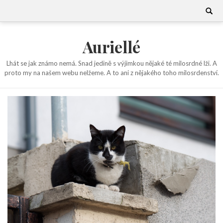
Skip
Search
for:
to
content
Auriellé
Lhát se jak známo nemá. Snad jedině s výjimkou nějaké té milosrdné lži. A
proto my na našem webu nelžeme. A to ani z nějakého toho milosrdenství.