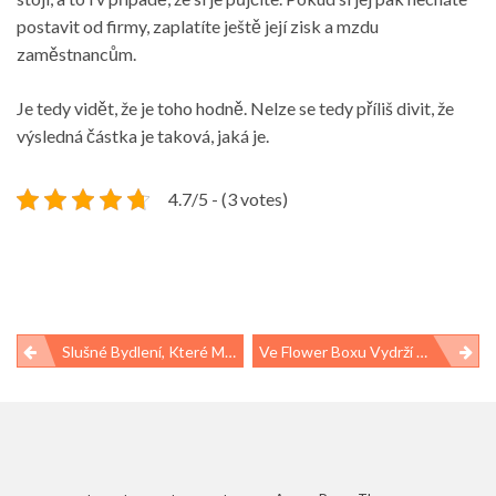
postavit od firmy, zaplatíte ještě její zisk a mzdu
zaměstnancům.
Je tedy vidět, že je toho hodně. Nelze se tedy příliš divit, že
výsledná částka je taková, jaká je.
4.7/5 - (3 votes)
Navigace
Slušné Bydlení, Které Moc Nestojí
Ve Flower Boxu Vydrží Vaše Květiny Déle
pro
příspěvek